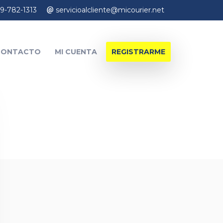
9-782-1313
servicioalcliente@micourier.net
CONTACTO
MI CUENTA
REGISTRARME